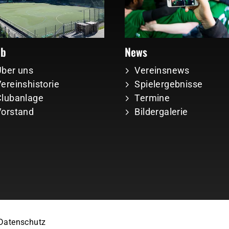
ub
News
Über uns
Vereinsnews
ereinshistorie
Spielergebnisse
Clubanlage
Termine
Vorstand
Bildergalerie
Datenschutz