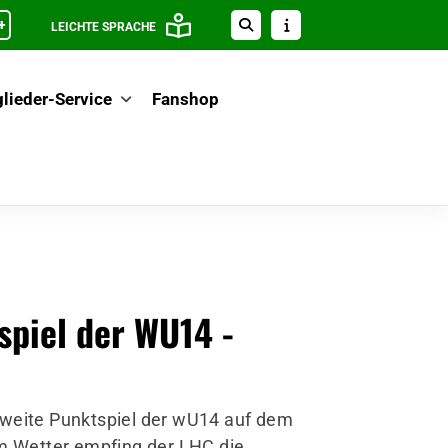
+
LEICHTE SPRACHE
lieder-Service
Fanshop
spiel der WU14 -
weite Punktspiel der wU14 auf dem
m Wetter empfing der LHC die