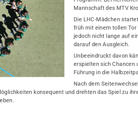
Mannschaft des MTV Kro
Die LHC-Mädchen startete
früh mit einem tollen Tor
jedoch nicht lange auf ei
darauf den Ausgleich.
ub
News
Unbeeindruckt davon käm
Über uns
Vereins-News
erspielten sich Chancen u
ereinshistorie
Spielergebnisse
Führung in die Halbzeitp
Clubanlage
Newsletter
Nach dem Seitenwechsel 
Vorstand
Möglichkeiten konsequent und drehten das Spiel zu ih
geben.