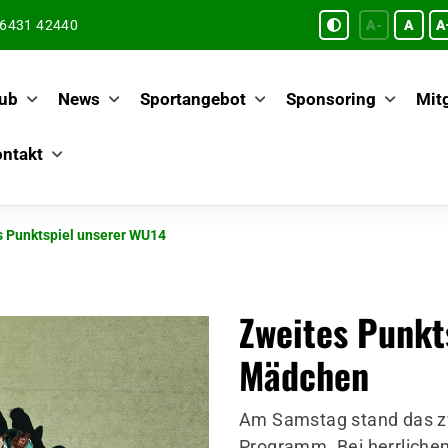
6431 42440
A-
A
A
ub
News
Sportangebot
Sponsoring
Mitg
ntakt
s Punktspiel unserer WU14
Zweites Punkt
Mädchen
Am Samstag stand das z
Programm. Bei herrliche