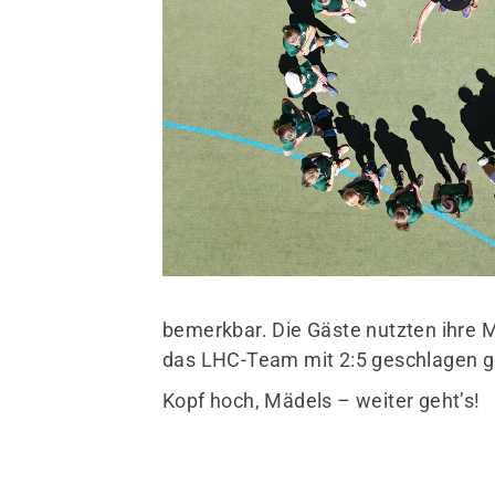
Limburger Hockey-Club
Cl
e.V.
Wiesbadener Str. 7
V
65549 Limburg
06431 42440
bemerkbar. Die Gäste nutzten ihre 
das LHC-Team mit 2:5 geschlagen 
info@limburgerhockeyclub
Kopf hoch, Mädels – weiter geht’s!
.de