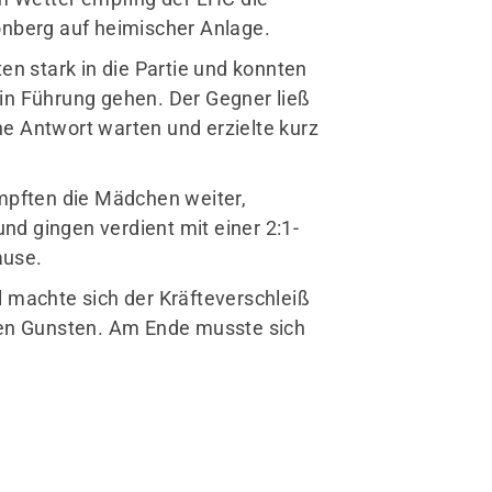
nberg auf heimischer Anlage.
n stark in die Partie und konnten
 in Führung gehen. Der Gegner ließ
ne Antwort warten und erzielte kurz
Mitglieder-Service
pften die Mädchen weiter,
Alles zur Mitgliedschaft
nd gingen verdient mit einer 2:1-
Downloads
ause.
Clubhaus mieten
machte sich der Kräfteverschleiß
Fragen & Antworten
ren Gunsten. Am Ende musste sich