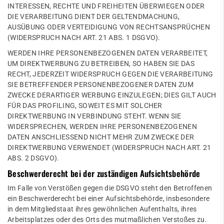
INTERESSEN, RECHTE UND FREIHEITEN ÜBERWIEGEN ODER
DIE VERARBEITUNG DIENT DER GELTENDMACHUNG,
AUSÜBUNG ODER VERTEIDIGUNG VON RECHTSANSPRÜCHEN
(WIDERSPRUCH NACH ART. 21 ABS. 1 DSGVO).
WERDEN IHRE PERSONENBEZOGENEN DATEN VERARBEITET,
UM DIREKTWERBUNG ZU BETREIBEN, SO HABEN SIE DAS
RECHT, JEDERZEIT WIDERSPRUCH GEGEN DIE VERARBEITUNG
SIE BETREFFENDER PERSONENBEZOGENER DATEN ZUM
ZWECKE DERARTIGER WERBUNG EINZULEGEN; DIES GILT AUCH
FÜR DAS PROFILING, SOWEIT ES MIT SOLCHER
DIREKTWERBUNG IN VERBINDUNG STEHT. WENN SIE
WIDERSPRECHEN, WERDEN IHRE PERSONENBEZOGENEN
DATEN ANSCHLIESSEND NICHT MEHR ZUM ZWECKE DER
DIREKTWERBUNG VERWENDET (WIDERSPRUCH NACH ART. 21
ABS. 2 DSGVO).
Beschwerde­recht bei der zuständigen Aufsichts­behörde
Im Falle von Verstößen gegen die DSGVO steht den Betroffenen
ein Beschwerderecht bei einer Aufsichtsbehörde, insbesondere
in dem Mitgliedstaat ihres gewöhnlichen Aufenthalts, ihres
Arbeitsplatzes oder des Orts des mutmaßlichen Verstoßes zu.