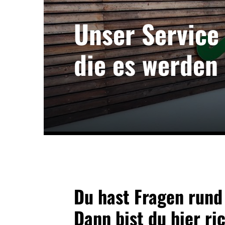
Unser Service 
die es werden 
Limburger Hockey-Club
Cl
e.V.
Wiesbadener Str. 7
V
65549 Limburg
Du hast Fragen rund
06431 42440
Dann bist du hier ric