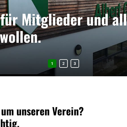
für Mitglieder und all
wollen.
ub
News
Über uns
Vereins-News
ereinshistorie
Spielergebnisse
Clubanlage
Newsletter
 um unseren Verein?
Vorstand
htig.