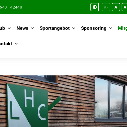
6431 42440
A-
A
A
ub
News
Sportangebot
Sponsoring
Mitg
ntakt