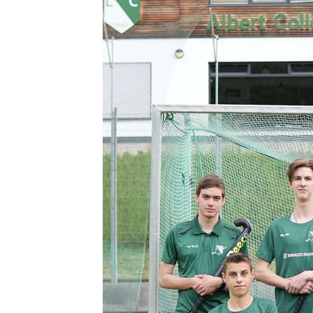
Limburger Hockey-Club
Cl
e.V.
Wiesbadener Str. 7
V
65549 Limburg