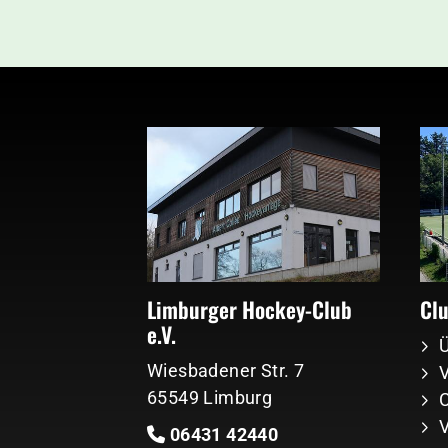
Limburger Hockey-Club
Cl
e.V.
Wiesbadener Str. 7
V
65549 Limburg
06431 42440