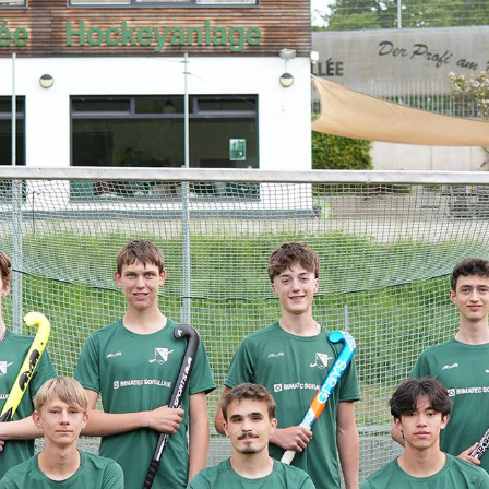
ub
News
Über uns
Vereins-News
ereinshistorie
Spielergebnisse
Clubanlage
Newsletter