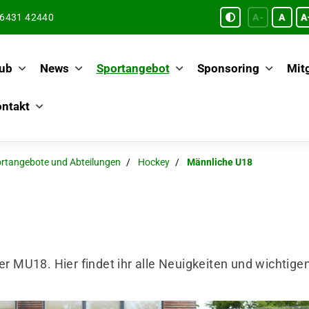
6431 42440
A-
A
A
ub
News
Sportangebot
Sponsoring
Mitg
ntakt
rtangebote und Abteilungen
Hockey
Männliche U18
er MU18. Hier findet ihr alle Neuigkeiten und wichtige