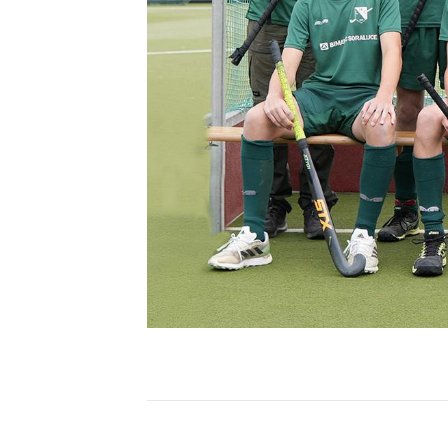
06431 42440
info@limburgerhockeyclub
.de