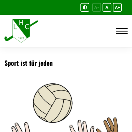
A-
A
A+
Sport ist für jeden